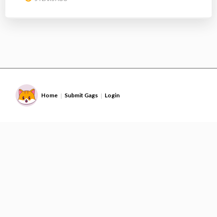
Home
Submit Gags
Login
|
|