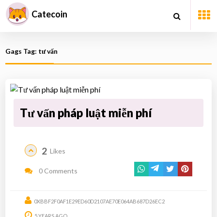
Catecoin
Gags Tag: tư vấn
Tư vấn pháp luật miễn phí
2
Likes
0 Comments
0XBBF2F0AF1E29ED60D2107AE70E064AB687D26EC2
5 YEARS AGO